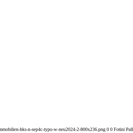
-immobilien-hks-n-sep4c-typo-w-neu2024-2-800x236.png
0
0
Fotini Pall