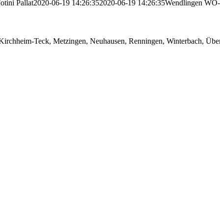
otini Pallat
2020-06-19 14:26:35
2020-06-19 14:26:35
Wendlingen WO-
 Kirchheim-Teck, Metzingen, Neuhausen, Renningen, Winterbach, Über