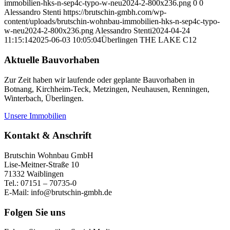
immobilien-hks-n-sep4c-typo-w-neu2024-2-800x236.png
0
0
Alessandro Stenti
https://brutschin-gmbh.com/wp-
content/uploads/brutschin-wohnbau-immobilien-hks-n-sep4c-typo-
w-neu2024-2-800x236.png
Alessandro Stenti
2024-04-24
11:15:14
2025-06-03 10:05:04
Überlingen THE LAKE C12
Aktuelle Bauvorhaben
Zur Zeit haben wir laufende oder geplante Bauvorhaben in
Botnang, Kirchheim-Teck, Metzingen, Neuhausen, Renningen,
Winterbach, Überlingen.
Unsere Immobilien
Kontakt & Anschrift
Brutschin Wohnbau GmbH
Lise-Meitner-Straße 10
71332 Waiblingen
Tel.: 07151 – 70735-0
E-Mail: info@brutschin-gmbh.de
Folgen Sie uns