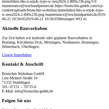
immobilien-hks-n-sep4c-typo-w-neu2024-2-800x236.png
0
0
maintenance@reschundpartner.de
https://brutschin-gmbh.com/wp-
content/uploads/brutschin-wohnbau-immobilien-hks-n-sep4c-typo-
w-neu2024-2-800x236.png
maintenance@reschundpartner.de
2019-
06-21 10:56:05
2019-06-21 10:56:05
Metzingen WO 41
Aktuelle Bauvorhaben
Zur Zeit haben wir laufende oder geplante Bauvorhaben in
Botnang, Kirchheim-Teck, Metzingen, Neuhausen, Renningen,
Winterbach, Überlingen.
Unsere Immobilien
Kontakt & Anschrift
Brutschin Wohnbau GmbH
Lise-Meitner-Straße 10
71332 Waiblingen
Tel.: 07151 – 70735-0
E-Mail: info@brutschin-gmbh.de
Folgen Sie uns